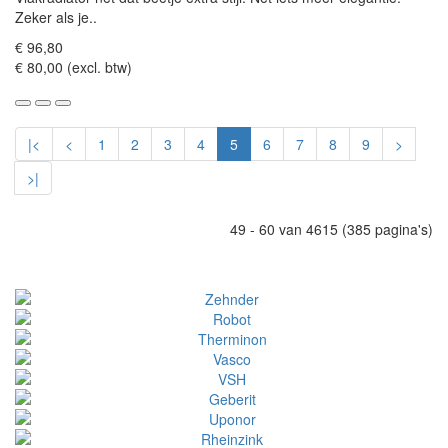
Zeker als je..
€ 96,80
€ 80,00 (excl. btw)
|<
<
1
2
3
4
5
6
7
8
9
>
>|
49 - 60 van 4615 (385 pagina's)